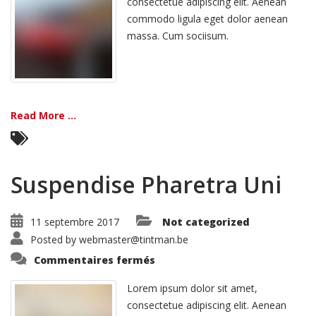
consectetue adipiscing elit. Aenean
commodo ligula eget dolor aenean
massa. Cum sociisum.
Read More ...
Suspendise Pharetra Uni
11 septembre 2017
Not categorized
Posted by
webmaster@tintman.be
sur
Commentaires fermés
Suspendise
Pharetra
Uni
Lorem ipsum dolor sit amet,
consectetue adipiscing elit. Aenean