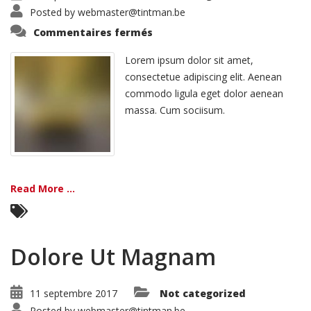
Posted by
webmaster@tintman.be
sur
Commentaires fermés
Aspernatur
Aut
Odit
Lorem ipsum dolor sit amet,
consectetue adipiscing elit. Aenean
commodo ligula eget dolor aenean
massa. Cum sociisum.
Read More ...
Dolore Ut Magnam
11 septembre 2017
Not categorized
Posted by
webmaster@tintman.be