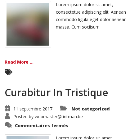
Perspiciatis
Lorem ipsum dolor sit amet,
consectetue adipiscing elit. Aenean
commodo ligula eget dolor aenean
massa. Cum sociisum.
Read More ...
Curabitur In Tristique
11 septembre 2017
Not categorized
Posted by
webmaster@tintman.be
sur
Commentaires fermés
Curabitur
In
Tristique
Lorem ipsum dolor sit amet,